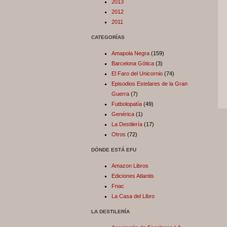
2013
2012
2011
CATEGORÍAS
Amapola Negra
(159)
Barcelona Gótica
(3)
El Faro del Unicornio
(74)
Episodios Estelares de la Gran
Guerra
(7)
Futbolopatía
(49)
Genérica
(1)
La Destilería
(17)
Otros
(72)
DÓNDE ESTÁ EFU
Amazon Libros
Ediciones Atlantis
Fnac
La Casa del Libro
LA DESTILERÍA