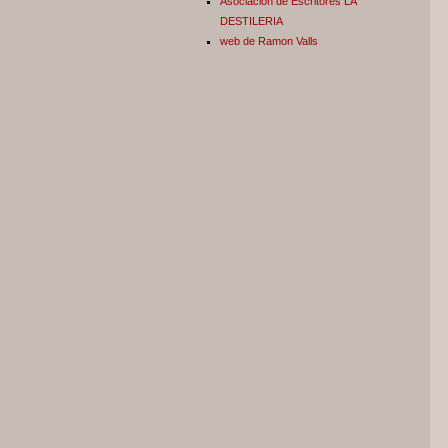
Asociación de Escritores LA
DESTILERIA
web de Ramon Valls