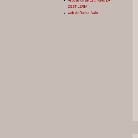
Asociación de Escritores LA
DESTILERIA
web de Ramon Valls