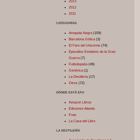
2013
2012
2011
CATEGORÍAS
Amapola Negra
(159)
Barcelona Gótica
(3)
El Faro del Unicornio
(74)
Episodios Estelares de la Gran
Guerra
(7)
Futbolopatía
(49)
Genérica
(1)
La Destilería
(17)
Otros
(72)
DÓNDE ESTÁ EFU
Amazon Libros
Ediciones Atlantis
Fnac
La Casa del Libro
LA DESTILERÍA