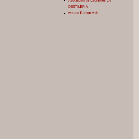
Asociación de Escritores LA
DESTILERIA
web de Ramon Valls