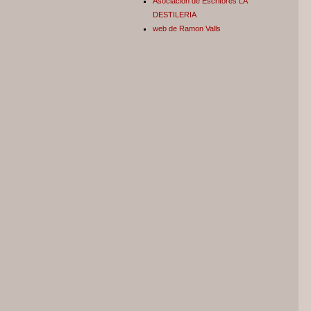
Asociación de Escritores LA
DESTILERIA
web de Ramon Valls