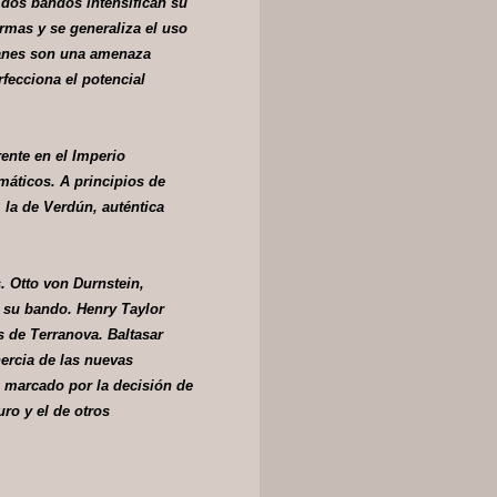
 dos bandos intensifican su
armas y se generaliza el uso
manes son una amenaza
rfecciona el potencial
rente en el Imperio
máticos. A principios de
, la de Verdún, auténtica
s. Otto von Durnstein,
e su bando. Henry Taylor
s de Terranova. Baltasar
ercia de las nuevas
 marcado por la decisión de
uro y el de otros