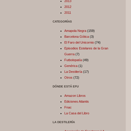
2013
2012
2011
CATEGORÍAS
Amapola Negra
(159)
Barcelona Gótica
(3)
El Faro del Unicornio
(74)
Episodios Estelares de la Gran
Guerra
(7)
Futbolopatía
(49)
Genérica
(1)
La Destilería
(17)
Otros
(72)
DÓNDE ESTÁ EFU
Amazon Libros
Ediciones Atlantis
Fnac
La Casa del Libro
LA DESTILERÍA