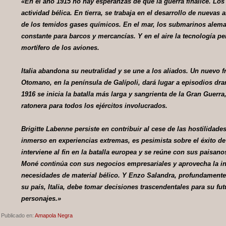
«En el año 1915 no hay esperanzas de que la guerra finalice. Los
actividad bélica. En tierra, se trabaja en el desarrollo de nuevas 
de los temidos gases químicos. En el mar, los submarinos ale
constante para barcos y mercancías. Y en el aire la tecnología pe
mortífero de los aviones.
Italia abandona su neutralidad y se une a los aliados. Un nuevo f
Otomano, en la península de Galípoli, dará lugar a episodios dra
1916 se inicia la batalla más larga y sangrienta de la Gran Guerra
ratonera para todos los ejércitos involucrados.
Brigitte Labenne persiste en contribuir al cese de las hostilidade
inmerso en experiencias extremas, es pesimista sobre el éxito d
interviene al fin en la batalla europea y se reúne con sus paisano
Moné continúa con sus negocios empresariales y aprovecha la in
necesidades de material bélico. Y Enzo Salandra, profundamente
su país, Italia, debe tomar decisiones trascendentales para su fut
personajes.»
Publicado en:
Amapola Negra