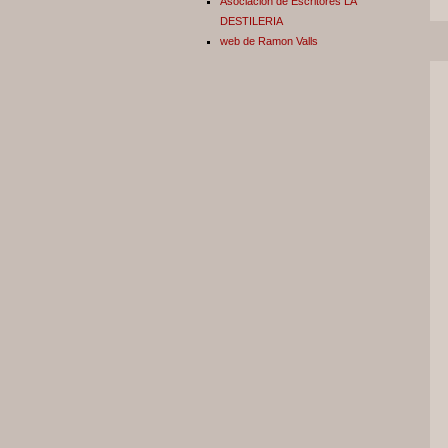
Asociación de Escritores LA
DESTILERIA
web de Ramon Valls