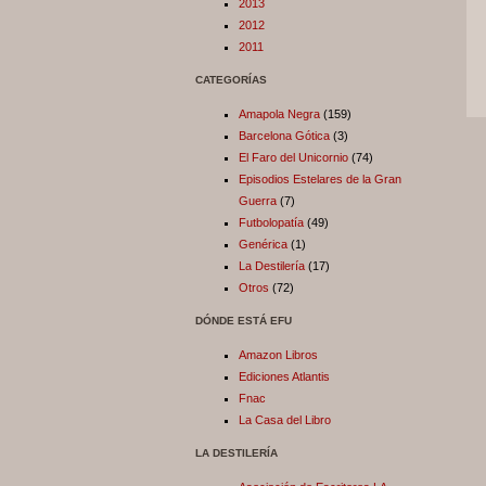
2013
2012
2011
CATEGORÍAS
Amapola Negra
(159)
Barcelona Gótica
(3)
El Faro del Unicornio
(74)
Episodios Estelares de la Gran
Guerra
(7)
Futbolopatía
(49)
Genérica
(1)
La Destilería
(17)
Otros
(72)
DÓNDE ESTÁ EFU
Amazon Libros
Ediciones Atlantis
Fnac
La Casa del Libro
LA DESTILERÍA