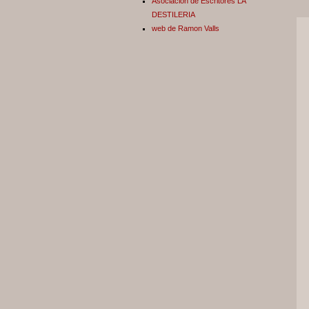
Asociación de Escritores LA
DESTILERIA
web de Ramon Valls