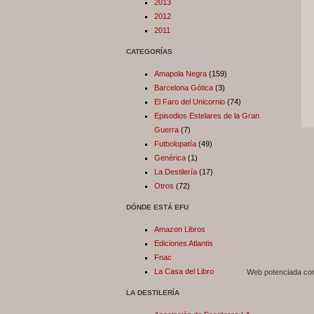
2013
2012
2011
CATEGORÍAS
Amapola Negra
(159)
Barcelona Gótica
(3)
El Faro del Unicornio
(74)
Episodios Estelares de la Gran
Guerra
(7)
Futbolopatía
(49)
Genérica
(1)
La Destilería
(17)
Otros
(72)
DÓNDE ESTÁ EFU
Amazon Libros
Ediciones Atlantis
Fnac
La Casa del Libro
Web potenciada c
LA DESTILERÍA