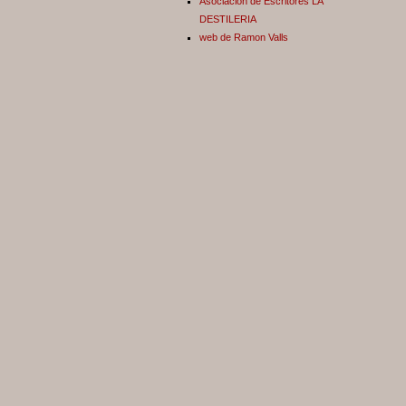
Asociación de Escritores LA
DESTILERIA
web de Ramon Valls