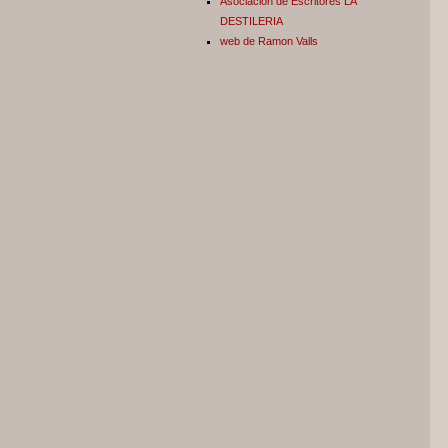
Asociación de Escritores LA
DESTILERIA
web de Ramon Valls