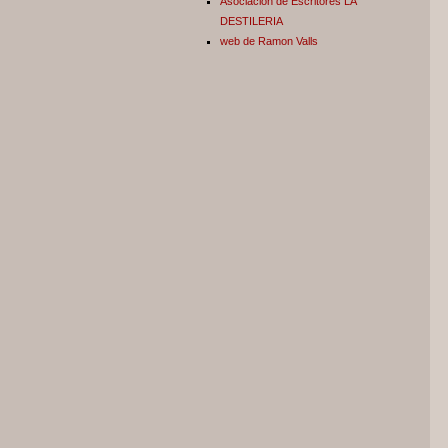
Asociación de Escritores LA
DESTILERIA
web de Ramon Valls