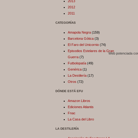
2013
2012
2011
CATEGORÍAS
Amapola Negra
(159)
Barcelona Gótica
(3)
El Faro del Unicornio
(74)
Episodios Estelares de la Gran
Web potenciada c
Guerra
(7)
Futbolopatía
(49)
Genérica
(1)
La Destilería
(17)
Otros
(72)
DÓNDE ESTÁ EFU
Amazon Libros
Ediciones Atlantis
Fnac
La Casa del Libro
LA DESTILERÍA