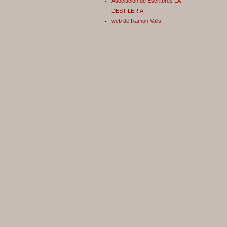
Asociación de Escritores LA
DESTILERIA
web de Ramon Valls