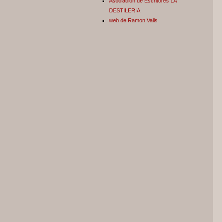
Asociación de Escritores LA
DESTILERIA
web de Ramon Valls