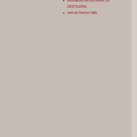
Asociación de Escritores LA
DESTILERIA
web de Ramon Valls