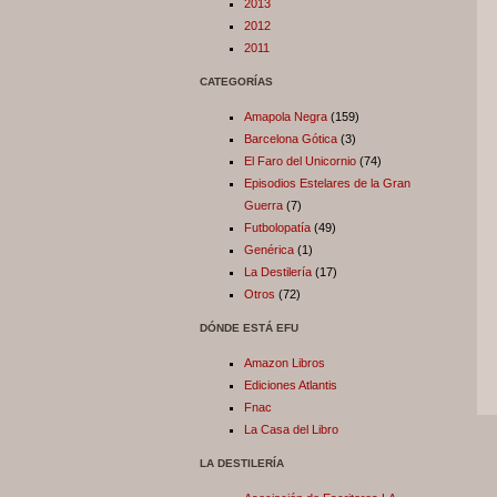
2013
2012
2011
CATEGORÍAS
Amapola Negra
(159)
Barcelona Gótica
(3)
El Faro del Unicornio
(74)
Episodios Estelares de la Gran
Guerra
(7)
Futbolopatía
(49)
Genérica
(1)
La Destilería
(17)
Otros
(72)
DÓNDE ESTÁ EFU
Amazon Libros
Ediciones Atlantis
Fnac
La Casa del Libro
LA DESTILERÍA