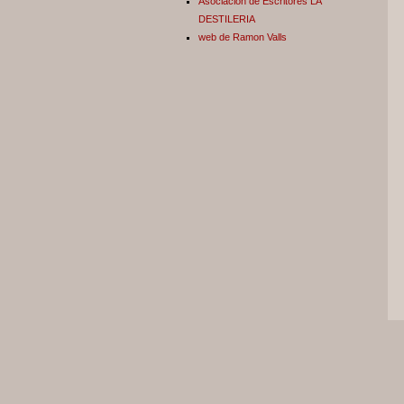
Asociación de Escritores LA
DESTILERIA
web de Ramon Valls