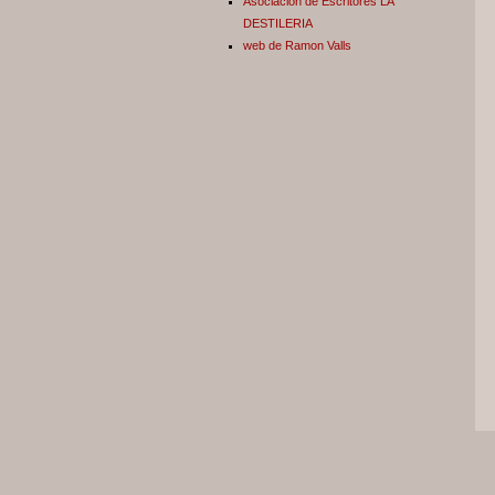
Asociación de Escritores LA
DESTILERIA
web de Ramon Valls