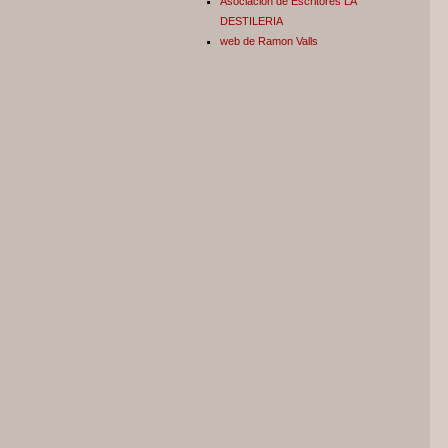
Asociación de Escritores LA
DESTILERIA
web de Ramon Valls