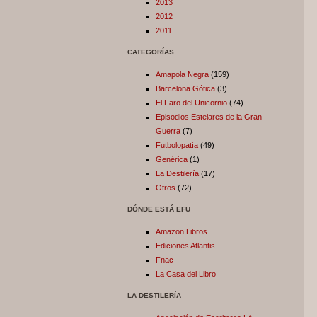
2013
2012
2011
CATEGORÍAS
Amapola Negra
(159)
Barcelona Gótica
(3)
El Faro del Unicornio
(74)
Episodios Estelares de la Gran
Guerra
(7)
Futbolopatía
(49)
Genérica
(1)
La Destilería
(17)
Otros
(72)
DÓNDE ESTÁ EFU
Amazon Libros
Ediciones Atlantis
Fnac
La Casa del Libro
LA DESTILERÍA