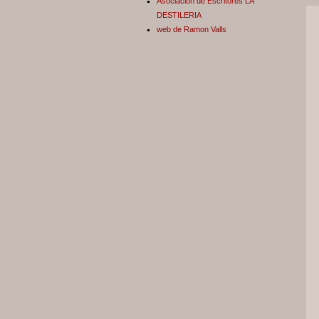
Asociación de Escritores LA
DESTILERIA
web de Ramon Valls